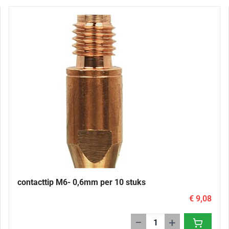
contacttip M6- 0,6mm per 10 stuks
€ 9,08
−
+