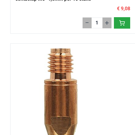
€ 9,08
−
+