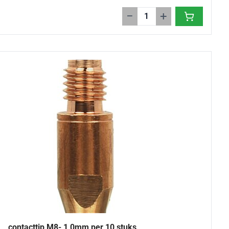
−
+
contacttip M8- 1,0mm per 10 stuks