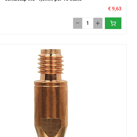
€ 9,63
−
+