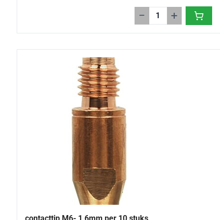
−
+
contacttip M6- 1,6mm per 10 stuks