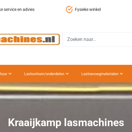
ke service en advies
Fysieke winkel
huur
Lastoortsen/onderdelen
Lastoevoegmaterialen
Kraaijkamp lasmachines