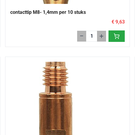
contacttip M8- 1,4mm per 10 stuks
€ 9,63
−
+