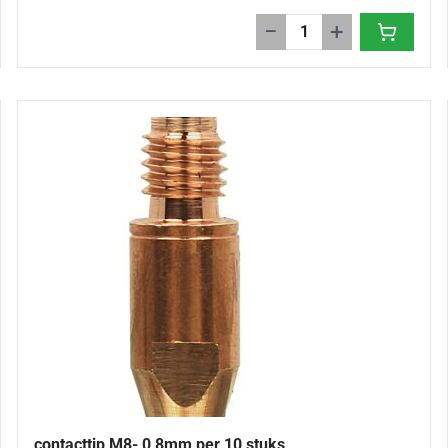
−
+
contacttip M8- 0,8mm per 10 stuks