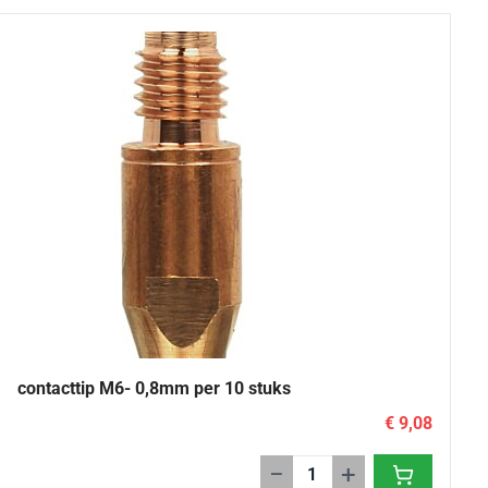
contacttip M6- 0,8mm per 10 stuks
€ 9,08
−
+