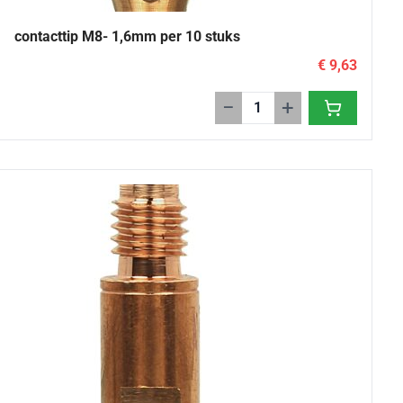
contacttip M8- 1,6mm per 10 stuks
€ 9,63
−
+