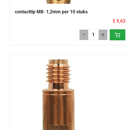
contacttip M8- 1,2mm per 10 stuks
€ 9,63
−
+