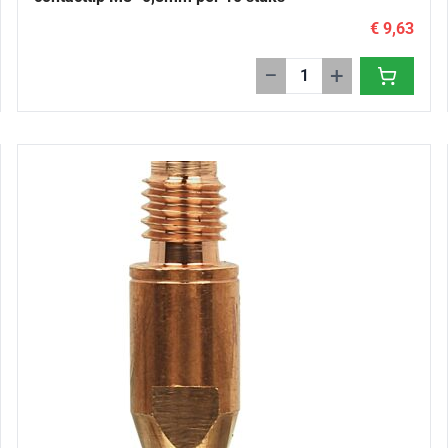
€ 9,63
−
+