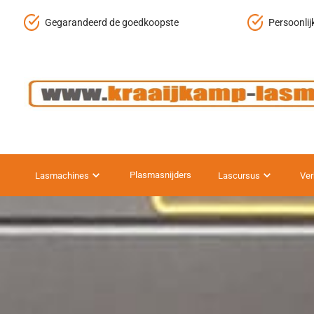
Gegarandeerd de goedkoopste
Persoonlij
Plasmasnijders
Lasmachines
Lascursus
Ver