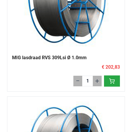
MIG lasdraad RVS 309Lsi Ø 1.0mm
€ 202,83
−
+