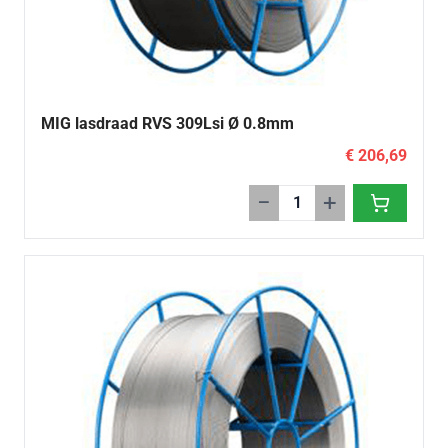
MIG lasdraad RVS 309Lsi Ø 0.8mm
€ 206,69
−
+