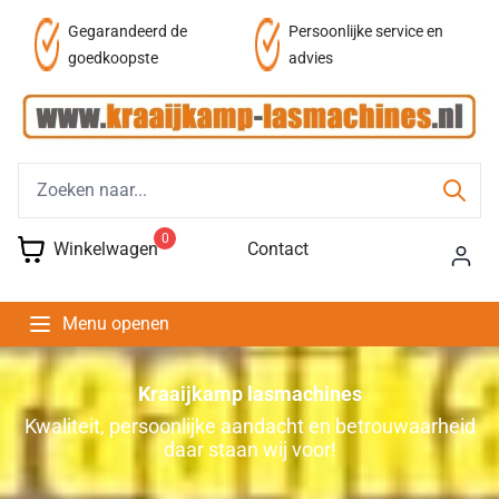
af
Gegarandeerd de
Persoonlijke service en
goedkoopste
advies
0
Winkelwagen
Contact
Menu openen
Kraaijkamp lasmachines
Kwaliteit, persoonlijke aandacht en betrouwaarheid
daar staan wij voor!