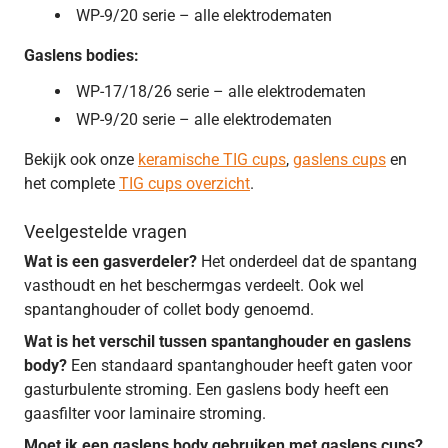
WP-9/20 serie – alle elektrodematen
Gaslens bodies:
WP-17/18/26 serie – alle elektrodematen
WP-9/20 serie – alle elektrodematen
Bekijk ook onze
keramische TIG cups
,
gaslens cups
en
het complete
TIG cups overzicht
.
Veelgestelde vragen
Wat is een gasverdeler?
Het onderdeel dat de spantang
vasthoudt en het beschermgas verdeelt. Ook wel
spantanghouder of collet body genoemd.
Wat is het verschil tussen spantanghouder en gaslens
body?
Een standaard spantanghouder heeft gaten voor
gasturbulente stroming. Een gaslens body heeft een
gaasfilter voor laminaire stroming.
Moet ik een gaslens body gebruiken met gaslens cups?