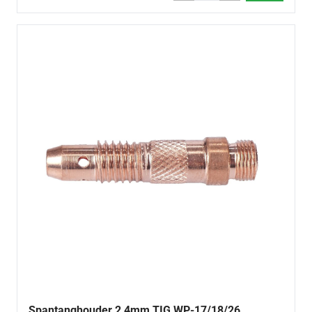
Spantanghouder 2,4mm TIG WP-17/18/26