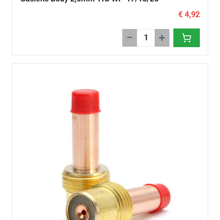
€ 4,92
−
+