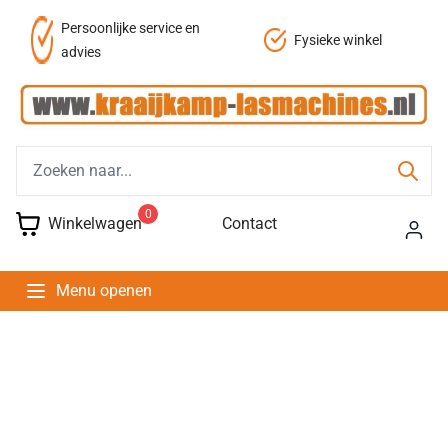
Persoonlijke service en
Fysieke winkel
advies
0
Winkelwagen
Contact
Menu openen
Kraaijkamp lasmachines
Kwaliteit, persoonlijke aandacht en betrouwaarheid
daar staan wij voor!