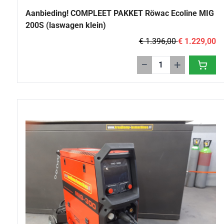
Aanbieding! COMPLEET PAKKET Röwac Ecoline MIG
200S (laswagen klein)
€ 1.396,00
€ 1.229,00
−
+