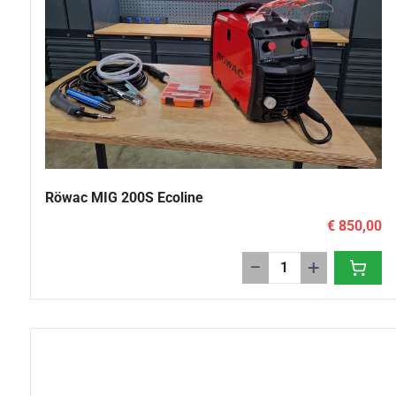
Röwac MIG 200S Ecoline
€ 850,00
−
+