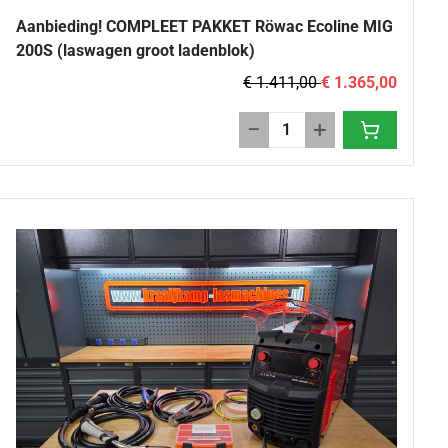
Aanbieding! COMPLEET PAKKET Röwac Ecoline MIG
200S (laswagen groot ladenblok)
€ 1.411,00
€ 1.365,00
−
+