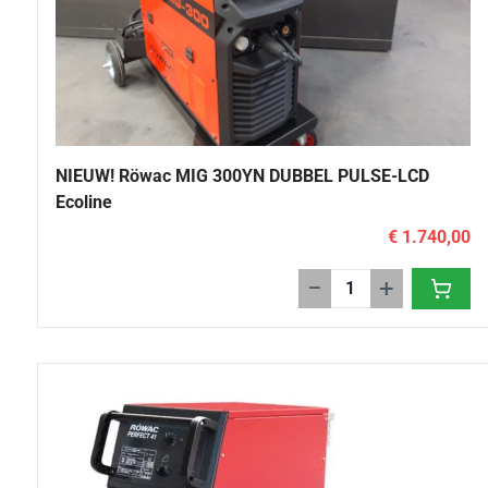
NIEUW! Röwac MIG 300YN DUBBEL PULSE-LCD
Ecoline
€ 1.740,00
−
+