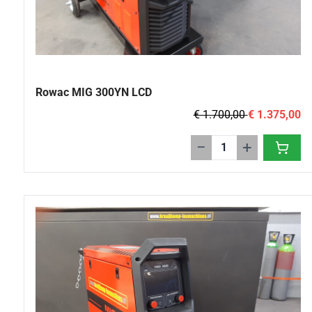
Rowac MIG 300YN LCD
€ 1.700,00
€ 1.375,00
−
+