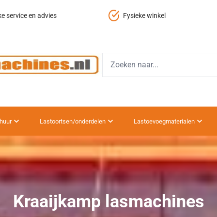
nkel
Gratis verzending vanaf 150,-
huur
Lastoortsen/onderdelen
Lastoevoegmaterialen
Kraaijkamp lasmachines