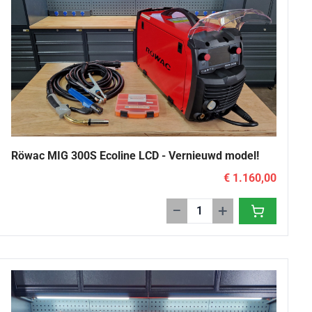
Röwac MIG 300S Ecoline LCD - Vernieuwd model!
€ 1.160,00
−
+