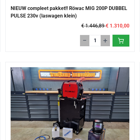
NIEUW compleet pakket!! Röwac MIG 200P DUBBEL
PULSE 230v (laswagen klein)
€ 1.446,89
€ 1.310,00
−
+