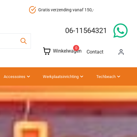
Gegarandeerd de goedkoopste
06-11564321
0
Winkelwagen
Contact
Accessoires
Werkplaatsinrichting
Techbeach