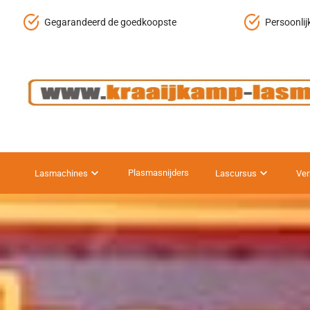
Persoonlijke service en advies
Fysieke wi
Plasmasnijders
Lasmachines
Lascursus
Ver