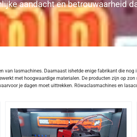
nlijke aandacht en betrouwaarheid da
n van lasmachines. Daarnaast ishetde enige fabrikant die nog 
 gewerkt met hoogwaardige materialen. De producten zijn op zon m
arvoor je dagen moet uittrekken. Röwaclasmachines en lasacces