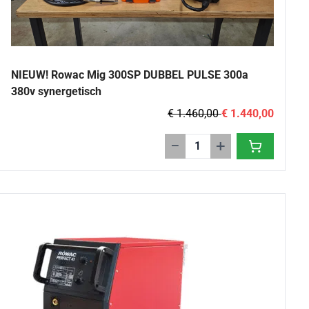
NIEUW! Rowac Mig 300SP DUBBEL PULSE 300a
380v synergetisch
€ 1.460,00
€ 1.440,00
−
+