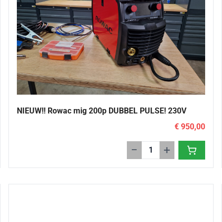
NIEUW!! Rowac mig 200p DUBBEL PULSE! 230V
€ 950,00
−
+