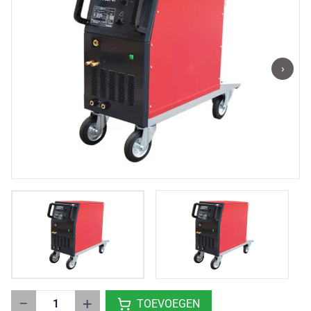
›
−
+
TOEVOEGEN