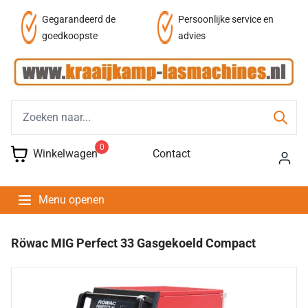
af
Gegarandeerd de
Persoonlijke service en
goedkoopste
advies
0
Winkelwagen
Contact
Menu openen
Röwac MIG Perfect 33 Gasgekoeld Compact