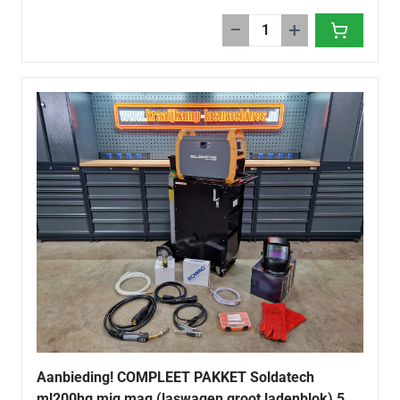
−
+
Aanbieding! COMPLEET PAKKET Soldatech
ml200hg mig mag (laswagen groot ladenblok) 5