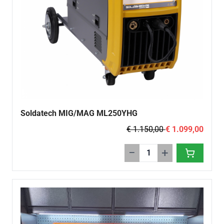
Soldatech MIG/MAG ML250YHG
€ 1.150,00
€ 1.099,00
−
+