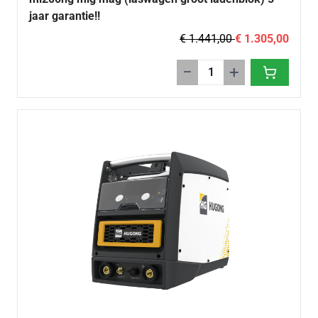
jaar garantie!!
€ 1.441,00
€ 1.305,00
−
+