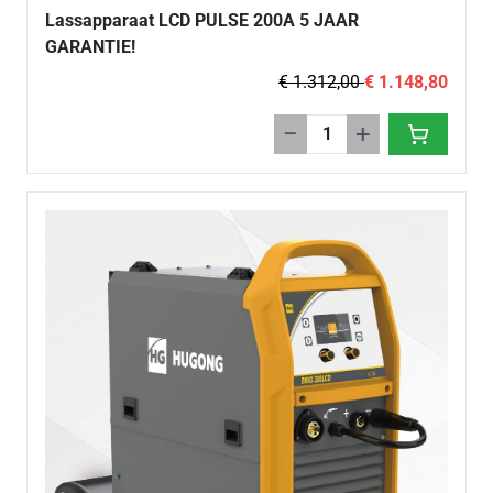
Lassapparaat LCD PULSE 200A 5 JAAR
GARANTIE!
€ 1.312,00
€ 1.148,80
−
+