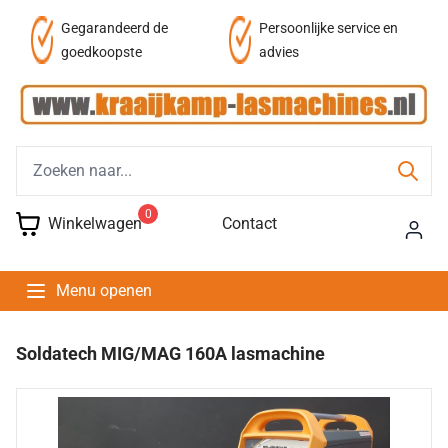
af
Gegarandeerd de
Persoonlijke service en
goedkoopste
advies
0
Winkelwagen
Contact
Menu openen
Soldatech MIG/MAG 160A lasmachine