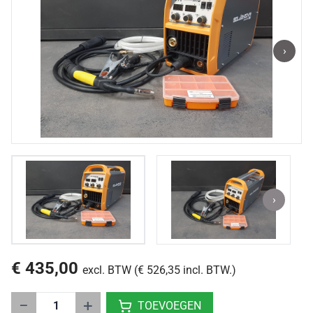
›
›
€ 435,00
excl. BTW (€ 526,35 incl. BTW.)
−
+
TOEVOEGEN