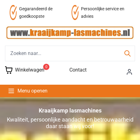
Persoonlijke service en
Fysieke winkel
advies
0
Winkelwagen
Contact
Menu openen
Kraaijkamp lasmachines
Kwaliteit, persoonlijke aandacht en betrouwaarheid
daar staan wij voor!