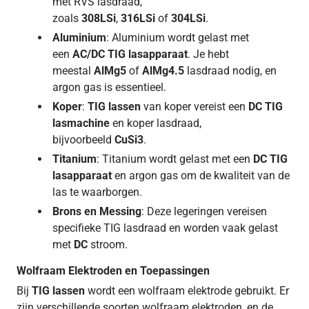
met RVS lasdraad,
zoals
308LSi
,
316LSi
of
304LSi
.
Aluminium
: Aluminium wordt gelast met
een
AC/DC TIG lasapparaat
. Je hebt
meestal
AlMg5
of
AlMg4.5
lasdraad nodig, en
argon gas is essentieel.
Koper
:
TIG lassen
van koper vereist een
DC TIG
lasmachine
en koper lasdraad,
bijvoorbeeld
CuSi3
.
Titanium
: Titanium wordt gelast met een
DC TIG
lasapparaat
en argon gas om de kwaliteit van de
las te waarborgen.
Brons en Messing
: Deze legeringen vereisen
specifieke TIG lasdraad en worden vaak gelast
met
DC
stroom.
Wolfraam Elektroden en Toepassingen
Bij
TIG lassen
wordt een wolfraam elektrode gebruikt. Er
zijn verschillende soorten wolfraam elektroden, en de