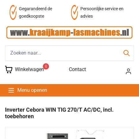
af
Gegarandeerd de
Persoonlijke service en
goedkoopste
advies
0
Winkelwagen
Contact
Menu openen
Inverter Cebora WIN TIG 270/T AC/DC, incl.
toebehoren