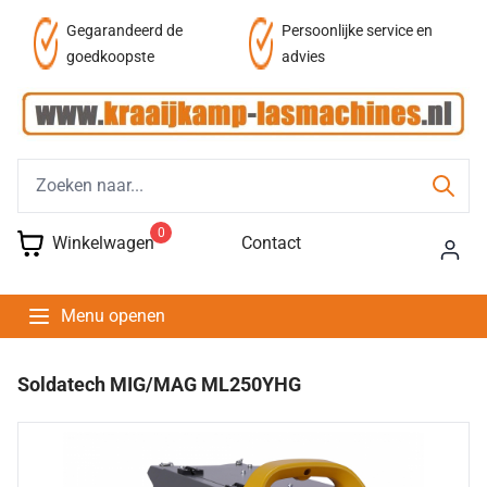
af
Gegarandeerd de
Persoonlijke service en
goedkoopste
advies
0
Winkelwagen
Contact
Menu openen
Soldatech MIG/MAG ML250YHG