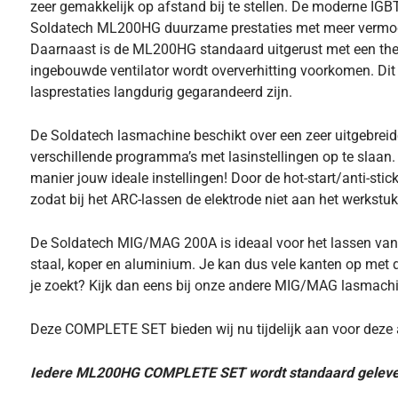
zeer gemakkelijk op afstand bij te stellen. De moderne IGBT
Soldatech ML200HG duurzame prestaties met meer vermoge
Daarnaast is de ML200HG standaard uitgerust met een ther
ingebouwde ventilator wordt oververhitting voorkomen. Dit
lasprestaties langdurig gegarandeerd zijn.
De Soldatech lasmachine beschikt over een zeer uitgebreid
verschillende programma’s met lasinstellingen op te slaan.
manier jouw ideale instellingen! Door de hot-start/anti-sti
zodat bij het ARC-lassen de elektrode niet aan het werkstuk 
De Soldatech MIG/MAG 200A is ideaal voor het lassen van ro
staal, koper en aluminium. Je kan dus vele kanten op met d
je zoekt? Kijk dan eens bij onze andere MIG/MAG lasmach
Deze
COMPLETE SET
bieden wij nu tijdelijk aan voor deze a
Iedere ML200HG
COMPLETE SET
wordt standaard gelever