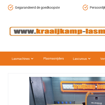
Gegarandeerd de goedkoopste
Persoonlij
Plasmasnijders
Lasmachines
Lascursus
Ver