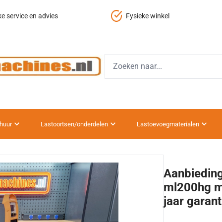
ke service en advies
Fysieke winkel
huur
Lastoortsen/onderdelen
Lastoevoegmaterialen
Aanbiedin
ml200hg m
jaar garant