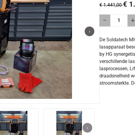
€ 1
€ 1.441,00
−
+
›
De Soldatech MIG
lasapparaat bes
by HG synergeti
verschillende la
lasprocessen, Li
draadsnelheid w
stroomsterkte. D
›