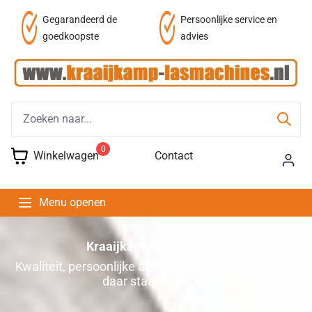
af
Gegarandeerd de
Persoonlijke service en
goedkoopste
advies
0
Winkelwagen
Contact
Menu openen
Kraaijkamp lasmachines
Kwaliteit, persoonlijke aandacht en betrouwaarheid
daar staan wij voor!