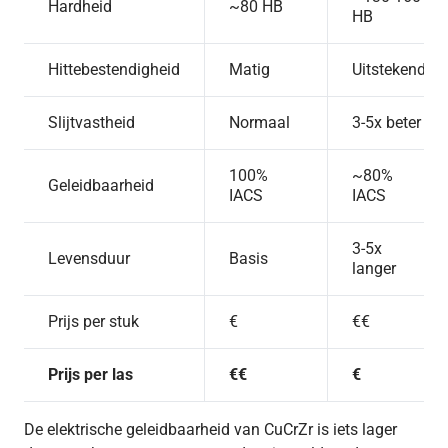
Hardheid
~80 HB
HB
Hittebestendigheid
Matig
Uitstekend
Slijtvastheid
Normaal
3-5x beter
100%
~80%
Geleidbaarheid
IACS
IACS
3-5x
Levensduur
Basis
langer
Prijs per stuk
€
€€
Prijs per las
€€
€
De elektrische geleidbaarheid van CuCrZr is iets lager