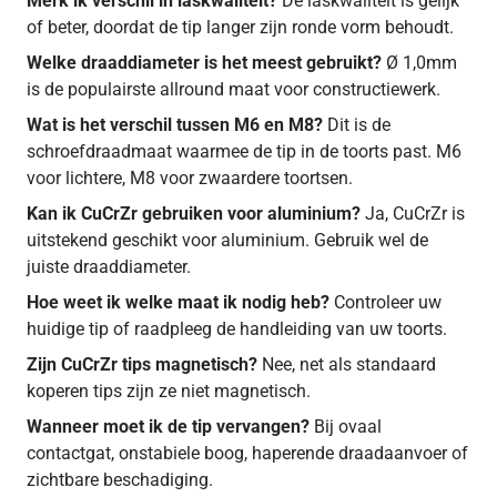
Merk ik verschil in laskwaliteit?
De laskwaliteit is gelijk
of beter, doordat de tip langer zijn ronde vorm behoudt.
Welke draaddiameter is het meest gebruikt?
Ø 1,0mm
is de populairste allround maat voor constructiewerk.
Wat is het verschil tussen M6 en M8?
Dit is de
schroefdraadmaat waarmee de tip in de toorts past. M6
voor lichtere, M8 voor zwaardere toortsen.
Kan ik CuCrZr gebruiken voor aluminium?
Ja, CuCrZr is
uitstekend geschikt voor aluminium. Gebruik wel de
juiste draaddiameter.
Hoe weet ik welke maat ik nodig heb?
Controleer uw
huidige tip of raadpleeg de handleiding van uw toorts.
Zijn CuCrZr tips magnetisch?
Nee, net als standaard
koperen tips zijn ze niet magnetisch.
Wanneer moet ik de tip vervangen?
Bij ovaal
contactgat, onstabiele boog, haperende draadaanvoer of
zichtbare beschadiging.