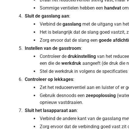
Sommige ventielen hebben een
handvat
om 
Sluit de gasslang aan
:
Verbind de
gasslang
met de uitgang van het 
Het is belangrijk dat de slang goed vastzit,
Zorg ervoor dat de slang een
goede afdicht
Instellen van de gasstroom
:
Controleer de
drukinstelling
van het reducee
een die de
werkdruk
aangeeft (de druk die n
Stel de werkdruk in volgens de specificaties 
Controleer op lekkages
:
Zet het reduceerventiel aan en luister of er g
Gebruik desnoods een
zeepoplossing
(water
opnieuw vastdraaien.
Sluit het lasapparaat aan
:
Verbind de andere kant van de gasslang me
Zorg ervoor dat de verbinding goed vast zi