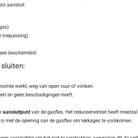
ect aansluit:
gas)
e toepassing)
een beschermbril
sluiten:
e ruimte werkt, weg van open vuur of vonken.
eert en geen beschadigingen heeft.
de
aansluitpunt
van de gasfles. Het reduceerventiel heeft meesta
ijn is met de opening van de gasfles om lekkages te voorkomen.
wees voorzichtig om het niet te verstrakken, aangezien dit de v