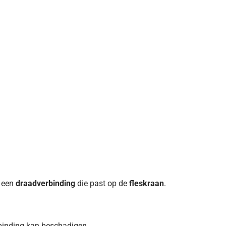
l een
draadverbinding
die past op de
fleskraan
.
erbinding kan beschadigen.