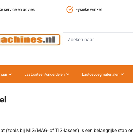
ke service en advies
Fysieke winkel
huur
Lastoortsen/onderdelen
Lastoevoegmaterialen
el
t (zoals bij MIG/MAG- of TIG-lassen) is een belangrijke stap om