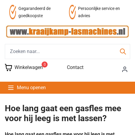
af
Gegarandeerd de
Persoonlijke service en
goedkoopste
advies
0
Winkelwagen
Contact
Menu openen
Hoe lang gaat een gasfles mee
voor hij leeg is met lassen?
Hoe lang gaat een gasfles mee voor hij leeg is met