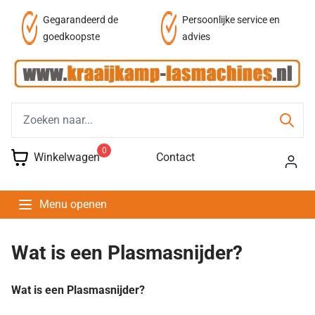
af
Gegarandeerd de
Persoonlijke service en
goedkoopste
advies
0
Winkelwagen
Contact
Menu openen
Wat is een Plasmasnijder?
Wat is een
Plasmasnijder
?