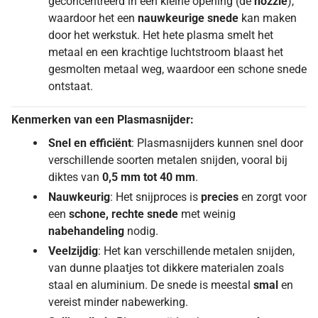
geconcentreerd in een kleine opening (de
nozzle
),
waardoor het een
nauwkeurige snede
kan maken
door het werkstuk. Het hete plasma smelt het
metaal en een krachtige luchtstroom blaast het
gesmolten metaal weg, waardoor een schone snede
ontstaat.
Kenmerken van een Plasmasnijder:
Snel en efficiënt
: Plasmasnijders kunnen snel door
verschillende soorten metalen snijden, vooral bij
diktes van
0,5 mm tot 40 mm
.
Nauwkeurig
: Het snijproces is
precies
en zorgt voor
een
schone, rechte snede
met weinig
nabehandeling
nodig.
Veelzijdig
: Het kan verschillende metalen snijden,
van dunne plaatjes tot dikkere materialen zoals
staal en aluminium. De snede is meestal
smal
en
vereist minder nabewerking.