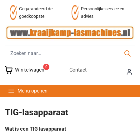
af
Gegarandeerd de
Persoonlijke service en
goedkoopste
advies
0
Winkelwagen
Contact
Menu openen
TIG-lasapparaat
Wat is een TIG lasapparaat