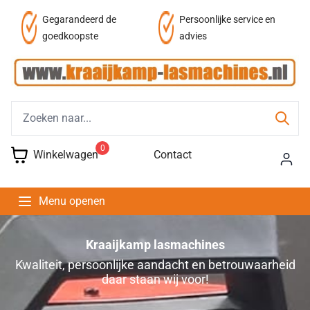
af
Gegarandeerd de
Persoonlijke service en
goedkoopste
advies
0
Winkelwagen
Contact
Menu openen
Kraaijkamp lasmachines
Kwaliteit, persoonlijke aandacht en betrouwaarheid
daar staan wij voor!