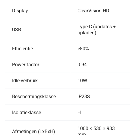
Display
ClearVision HD
Type-C (updates +
USB
opladen)
Efficiëntie
>80%
Power factor
0.94
Idle-verbruik
10W
Beschermingsklasse
IP23S
Isolatieklasse
H
1000 × 530 × 933
Afmetingen (LxBxH)
mm