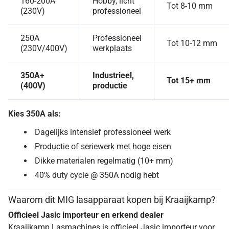
160-200A
Hobby, licht
Tot 8-10 mm
(230V)
professioneel
250A
Professioneel
Tot 10-12 mm
(230V/400V)
werkplaats
350A+
Industrieel,
Tot 15+ mm
(400V)
productie
Kies 350A als:
Dagelijks intensief professioneel werk
Productie of seriewerk met hoge eisen
Dikke materialen regelmatig (10+ mm)
40% duty cycle @ 350A nodig hebt
Waarom dit MIG lasapparaat kopen bij Kraaijkamp?
Officieel Jasic importeur en erkend dealer
Kraaijkamp Lasmachines is officieel Jasic importeur voor