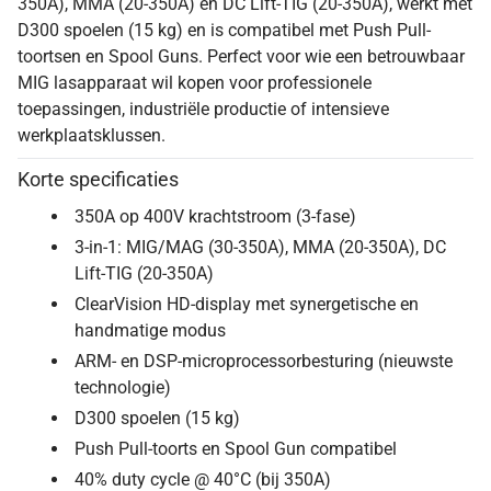
350A), MMA (20-350A) en DC Lift-TIG (20-350A), werkt met
D300 spoelen (15 kg) en is compatibel met Push Pull-
toortsen en Spool Guns. Perfect voor wie een betrouwbaar
MIG lasapparaat wil kopen voor professionele
toepassingen, industriële productie of intensieve
werkplaatsklussen.
Korte specificaties
350A op 400V krachtstroom (3-fase)
3-in-1: MIG/MAG (30-350A), MMA (20-350A), DC
Lift-TIG (20-350A)
ClearVision HD-display met synergetische en
handmatige modus
ARM- en DSP-microprocessorbesturing (nieuwste
technologie)
D300 spoelen (15 kg)
Push Pull-toorts en Spool Gun compatibel
40% duty cycle @ 40°C (bij 350A)