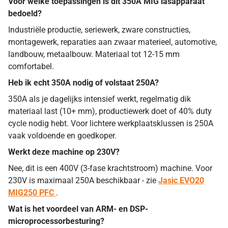
Voor welke toepassingen is dit 350A MIG lasapparaat
bedoeld?
Industriële productie, seriewerk, zware constructies,
montagewerk, reparaties aan zwaar materieel, automotive,
landbouw, metaalbouw. Materiaal tot 12-15 mm
comfortabel.
Heb ik echt 350A nodig of volstaat 250A?
350A als je dagelijks intensief werkt, regelmatig dik
materiaal last (10+ mm), productiewerk doet of 40% duty
cycle nodig hebt. Voor lichtere werkplaatsklussen is 250A
vaak voldoende en goedkoper.
Werkt deze machine op 230V?
Nee, dit is een 400V (3-fase krachtstroom) machine. Voor
230V is maximaal 250A beschikbaar - zie
Jasic EVO20
MIG250 PFC
.
Wat is het voordeel van ARM- en DSP-
microprocessorbesturing?