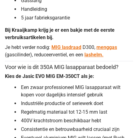
Gasslang
Handleiding
5 jaar fabrieksgarantie
Bij Kraaijkamp krijg je er een bakje met de eerste
verbruiksartikelen bij.
Je hebt verder nodig:
MIG lasdraad
D300,
menggas
(gascilinder), reduceerventiel, en een
lashelm.
Voor wie is dit 350A MIG lasapparaat bedoeld?
Kies de Jasic EVO MIG EM-350CT als je:
Een zwaar professioneel MIG lasapparaat wilt
kopen voor dagelijks intensief gebruik
Industriële productie of seriewerk doet
Regelmatig materiaal tot 12-15 mm last
400V krachtstroom beschikbaar hebt
Consistentie en betrouwbaarheid cruciaal zijn
Eventueel aluminium MIG wilt lassen (met Push