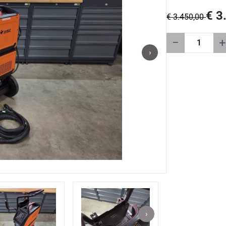
€ 3
€ 3.450,00
−
+
›
›