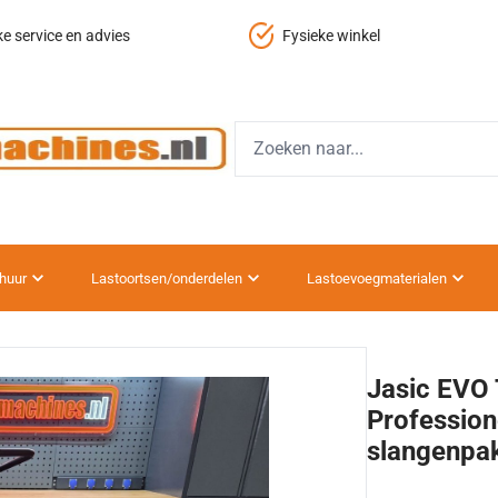
 service en advies
Fysieke winkel
huur
Lastoortsen/onderdelen
Lastoevoegmaterialen
Jasic EVO
Profession
slangenpa