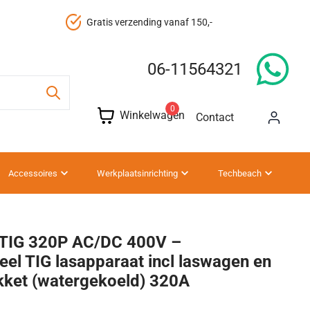
Gratis verzending vanaf 150,-
Ge
06-11564321
0
Winkelwagen
Contact
Accessoires
Werkplaatsinrichting
Techbeach
 TIG 320P AC/DC 400V –
eel TIG lasapparaat incl laswagen en
kket (watergekoeld) 320A