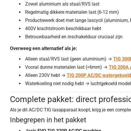
Zowel aluminium als staal/RVS last
Regelmatig dikkere materialen last (6-12 mm)
Productiewerk doet met lange lascycli (aluminium,
400V krachtstroom beschikbaar hebt
Betrouwbaarheid en inschakelduur cruciaal zijn
Overweeg een alternatief als je:
Alleen staal/RVS last (geen aluminium) →
TIG 300
Vooral dunne materialen last (<6mm) →
TIG 200A
Alleen 230V hebt →
TIG 200P AC/DC watergekoel
Waterkoeling niet nodig hebt → luchtgekoeld model
Complete pakket: direct professi
Als je dit AC/DC TIG lasapparaat koopt, krijg je een compl
Inbegrepen in het pakket
Jasic EVO TIG 320P AC/DC machine