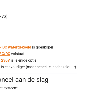
 RVS)
P DC watergekoeld
is goedkoper
 AC/DC
volstaat
d 230V
is je enige optie
 is eenvoudiger (maar beperkte inschakelduur)
oneel aan de slag
eet systeem: