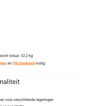
cht totaal: 32,2 kg
odes
en
TIG lasdraad
nodig.
aliteit
en voor verschillende legeringen