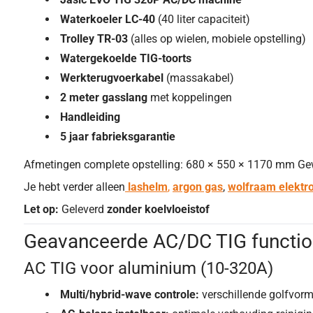
Waterkoeler LC-40
(40 liter capaciteit)
Trolley TR-03
(alles op wielen, mobiele opstelling)
Watergekoelde TIG-toorts
Werkterugvoerkabel
(massakabel)
2 meter gasslang
met koppelingen
Handleiding
5 jaar fabrieksgarantie
Afmetingen complete opstelling: 680 × 550 × 1170 mm Gewi
Je hebt verder alleen
lashelm
,
argon gas
,
wolfraam elektr
Let op:
Geleverd
zonder koelvloeistof
Geavanceerde AC/DC TIG function
AC TIG voor aluminium (10-320A)
Multi/hybrid-wave controle:
verschillende golfvorm