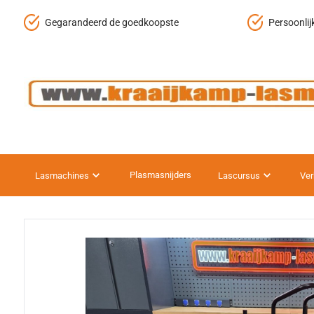
Gegarandeerd de goedkoopste
Persoonlijke
Plasmasnijders
Lasmachines
Lascursus
Ver