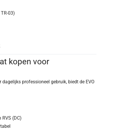
y TR-03)
k
at kopen voor
r dagelijks professioneel gebruik, biedt de EVO
n RVS (DC)
tabel