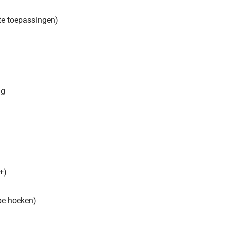
te toepassingen)
ng
+)
ppe hoeken)