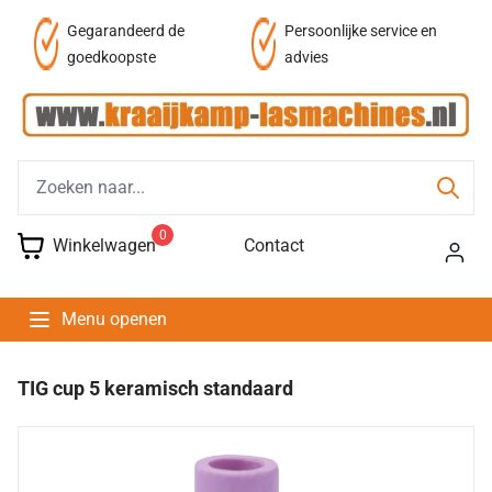
af
Gegarandeerd de
Persoonlijke service en
goedkoopste
advies
0
Winkelwagen
Contact
Menu openen
TIG cup 5 keramisch standaard