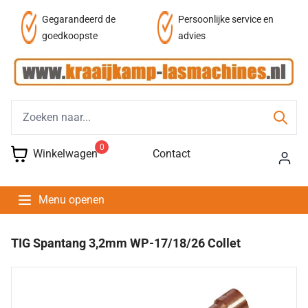
af
Gegarandeerd de
Persoonlijke service en
goedkoopste
advies
0
Winkelwagen
Contact
Menu openen
TIG Spantang 3,2mm WP-17/18/26 Collet