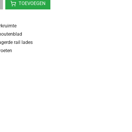
TOEVOEGEN
rkruimte
houtenblad
gerde rail lades
lvoeten