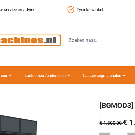
ke service en advies
Fysieke winkel
huur
Lastoortsen/onderdelen
Lastoevoegmaterialen
[BGMOD3] 
€ 1
€ 1.800,00