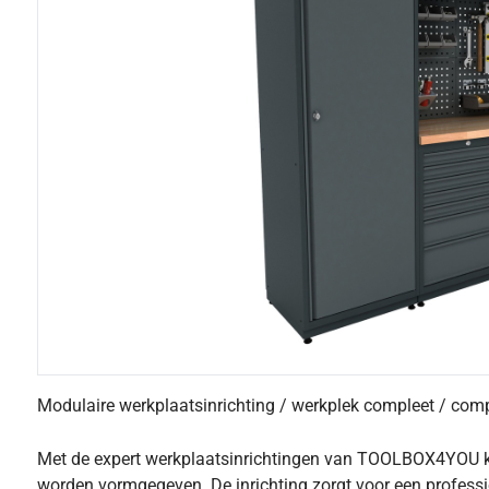
Modulaire werkplaatsinrichting / werkplek compleet / com
Met de expert werkplaatsinrichtingen van TOOLBOX4YOU k
worden vormgegeven. De inrichting zorgt voor een profession