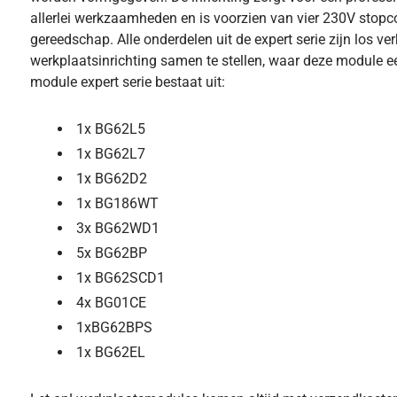
allerlei werkzaamheden en is voorzien van vier 230V stop
gereedschap. Alle onderdelen uit de expert serie zijn los ve
werkplaatsinrichting samen te stellen, waar deze module e
module expert serie bestaat uit:
1x BG62L5
1x BG62L7
1x BG62D2
1x BG186WT
3x BG62WD1
5x BG62BP
1x BG62SCD1
4x BG01CE
1xBG62BPS
1x BG62EL