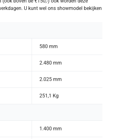
n (ook boven de €150,-) ook worden deze
2 werkdagen. U kunt wel ons showmodel bekijken
580 mm
2.480 mm
2.025 mm
251,1 Kg
1.400 mm