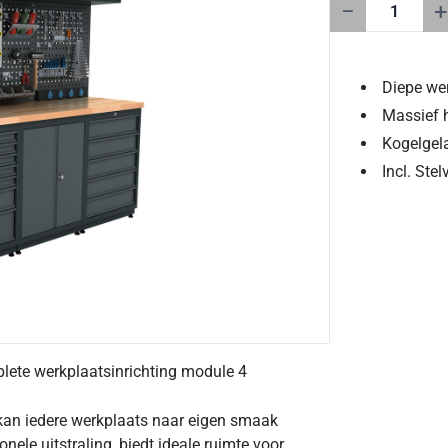
−
+
Diepe we
Massief 
Kogelgela
Incl. Ste
plete werkplaatsinrichting module 4
an iedere werkplaats naar eigen smaak
ele uitstraling, biedt ideale ruimte voor