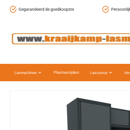
Gegarandeerd de goedkoopste
Persoonlij
Plasmasnijders
Lasmachines
Lascursus
Ver