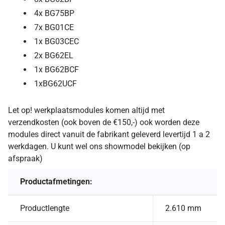
4x BG75BP
7x BG01CE
1x BG03CEC
2x BG62EL
1x BG62BCF
1xBG62UCF
Let op! werkplaatsmodules komen altijd met
verzendkosten (ook boven de €150,-) ook worden deze
modules direct vanuit de fabrikant geleverd levertijd 1 a 2
werkdagen. U kunt wel ons showmodel bekijken (op
afspraak)
Productafmetingen:
Productlengte
2.610 mm