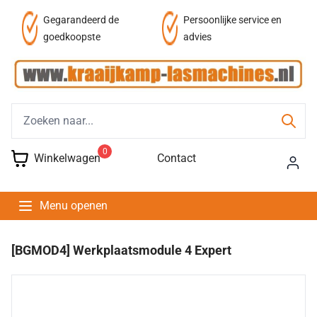
af
Gegarandeerd de
Persoonlijke service en
goedkoopste
advies
0
Winkelwagen
Contact
Menu openen
[BGMOD4] Werkplaatsmodule 4 Expert