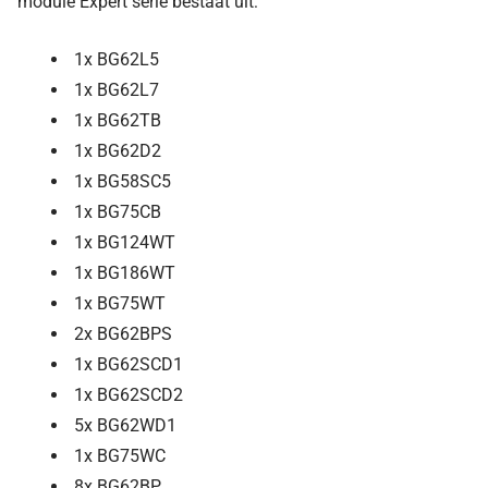
module Expert serie bestaat uit:
1x BG62L5
1x BG62L7
1x BG62TB
1x BG62D2
1x BG58SC5
1x BG75CB
1x BG124WT
1x BG186WT
1x BG75WT
2x BG62BPS
1x BG62SCD1
1x BG62SCD2
5x BG62WD1
1x BG75WC
8x BG62BP