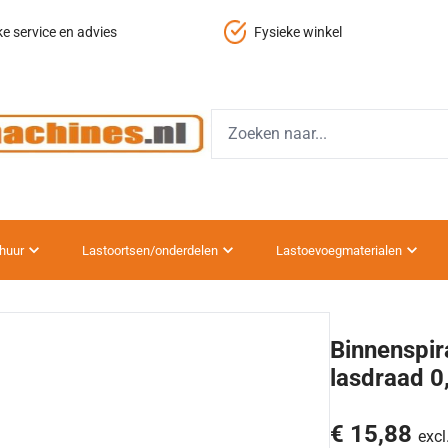
ke service en advies
Fysieke winkel
huur
Lastoortsen/onderdelen
Lastoevoegmaterialen
Binnenspir
lasdraad 0
€ 15,88
excl