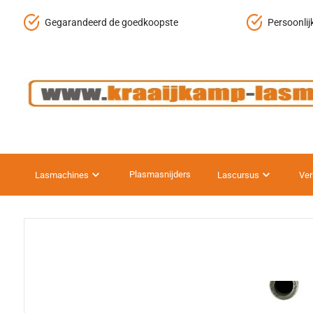
Gegarandeerd de goedkoopste
Persoonlij
Plasmasnijders
Lasmachines
Lascursus
Ver