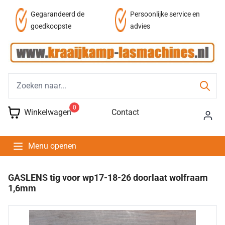
af
Gegarandeerd de
Persoonlijke service en
goedkoopste
advies
0
Winkelwagen
Contact
Menu openen
GASLENS tig voor wp17-18-26 doorlaat wolfraam
1,6mm