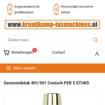
af
Gegarandeerd de
Persoonlijke service en
goedkoopste
advies
0
Winkelwagen
Contact
Menu openen
Gasmondstuk 401/501 Conisch PER 5 STUKS