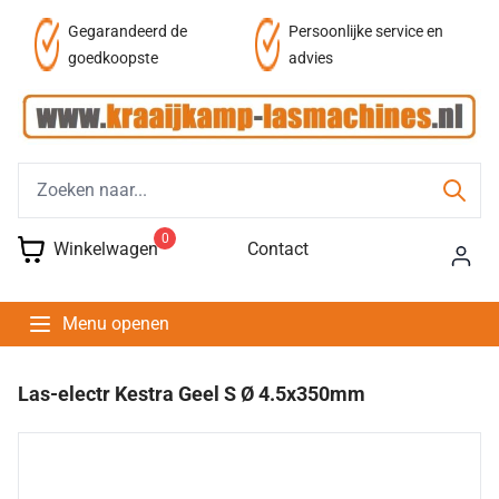
af
Gegarandeerd de
Persoonlijke service en
goedkoopste
advies
0
Winkelwagen
Contact
Menu openen
Las-electr Kestra Geel S Ø 4.5x350mm