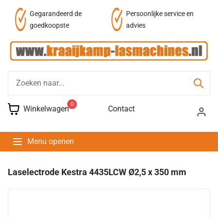
af
Gegarandeerd de
Persoonlijke service en
goedkoopste
advies
0
Winkelwagen
Contact
Menu openen
Laselectrode Kestra 4435LCW Ø2,5 x 350 mm