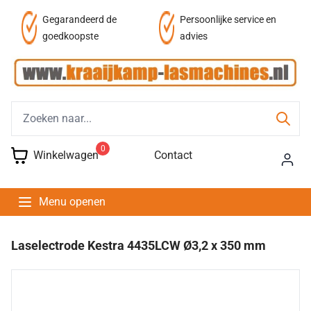
af
Gegarandeerd de
Persoonlijke service en
goedkoopste
advies
0
Winkelwagen
Contact
Menu openen
Laselectrode Kestra 4435LCW Ø3,2 x 350 mm