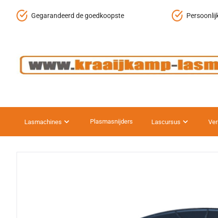
Gegarandeerd de goedkoopste
Persoonlij
Plasmasnijders
Lasmachines
Lascursus
Ver