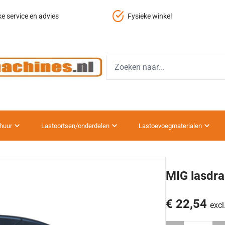
ke service en advies
Fysieke winkel
huur
Lastoortsen/onderdelen
Lastoevoegmaterialen
MIG lasdr
€ 22,54
excl