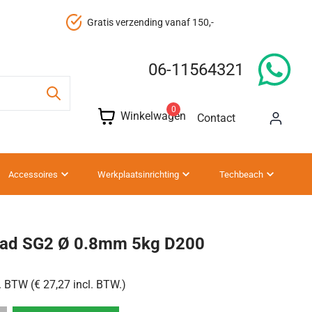
Gratis verzending vanaf 150,-
06-11564321
0
Winkelwagen
Contact
Accessoires
Werkplaatsinrichting
Techbeach
aad SG2 Ø 0.8mm 5kg D200
. BTW (€ 27,27 incl. BTW.)