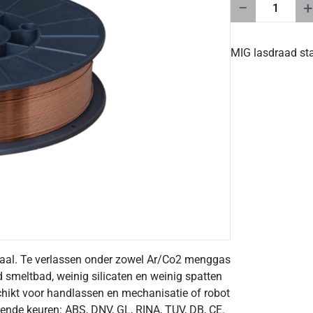
−
+
MIG lasdraad st
aal. Te verlassen onder zowel Ar/Co2 menggas
d smeltbad, weinig silicaten en weinig spatten
chikt voor handlassen en mechanisatie of robot
de keuren: ABS, DNV, GL, RINA, TUV, DB, CE.