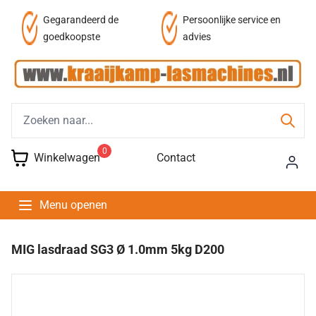
af
Gegarandeerd de
Persoonlijke service en
goedkoopste
advies
0
Winkelwagen
Contact
Menu openen
MIG lasdraad SG3 Ø 1.0mm 5kg D200