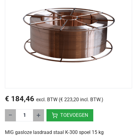
€ 184,46
excl. BTW (€ 223,20 incl. BTW.)
−
+
TOEVOEGEN
MIG gasloze lasdraad staal K-300 spoel 15 kg