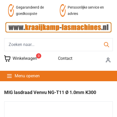
af
Gegarandeerd de
Persoonlijke service en
goedkoopste
advies
0
Winkelwagen
Contact
Menu openen
MIG lasdraad Venvu NG-T11 Ø 1.0mm K300