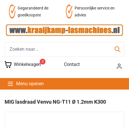
af
Gegarandeerd de
Persoonlijke service en
goedkoopste
advies
0
Winkelwagen
Contact
Menu openen
MIG lasdraad Venvu NG-T11 Ø 1.2mm K300