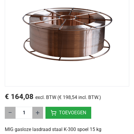
€ 164,08
excl. BTW (€ 198,54 incl. BTW.)
−
+
TOEVOEGEN
MIG gasloze lasdraad staal K-300 spoel 15 kg