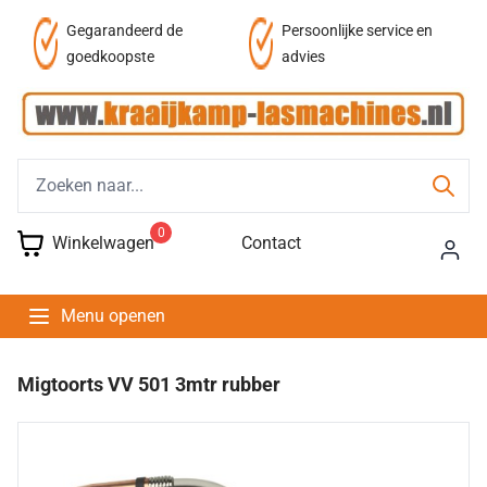
af
Gegarandeerd de
Persoonlijke service en
goedkoopste
advies
0
Winkelwagen
Contact
Menu openen
Migtoorts VV 501 3mtr rubber