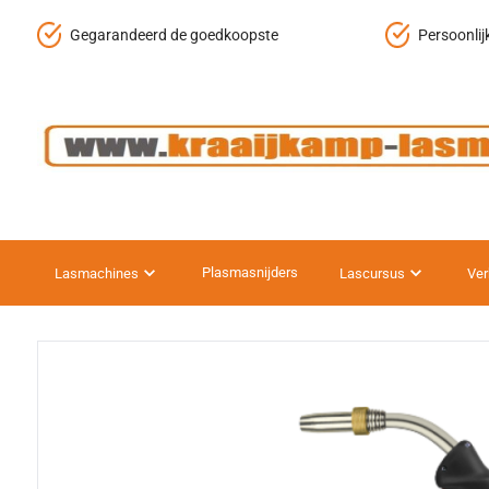
Gegarandeerd de goedkoopste
Persoonlij
Plasmasnijders
Lasmachines
Lascursus
Ver