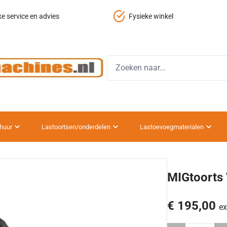
ke service en advies
Fysieke winkel
huur
Lastoortsen/onderdelen
Lastoevoegmaterialen
MIGtoorts
€ 195,00
ex