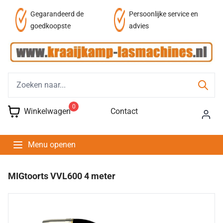
af
Gegarandeerd de
Persoonlijke service en
goedkoopste
advies
0
Winkelwagen
Contact
Menu openen
MIGtoorts VVL600 4 meter