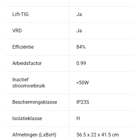
Lift-TIG
Ja
VRD
Ja
Efficiëntie
84%
Arbeidsfactor
0.99
Inactief
<50W
stroomverbruik
Beschermingsklasse
IP23S
Isolatieklasse
H
Afmetingen (LxBxH)
56.5 x 22 x 41.5 cm