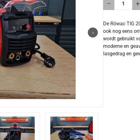
−
+
De Röwac TIG 200
ook nog eens ont
›
wordt gebruikt vo
moderne en geava
lasgedrag en gew