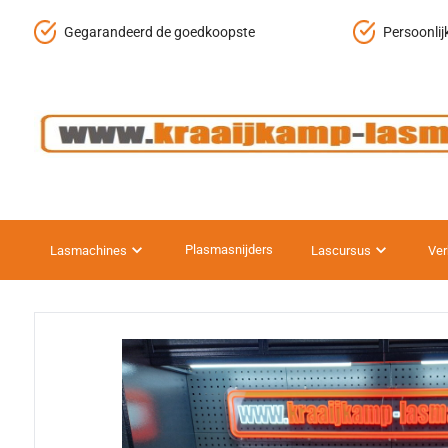
Gegarandeerd de goedkoopste
Persoonlij
Plasmasnijders
Lasmachines
Lascursus
Ver