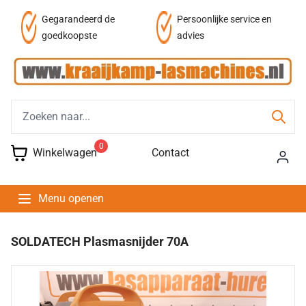
af
Gegarandeerd de
Persoonlijke service en
goedkoopste
advies
0
Winkelwagen
Contact
Menu openen
SOLDATECH Plasmasnijder 70A