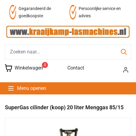
af
Gegarandeerd de
Persoonlijke service en
goedkoopste
advies
0
Winkelwagen
Contact
Menu openen
SuperGas cilinder (koop) 20 liter Menggas 85/15