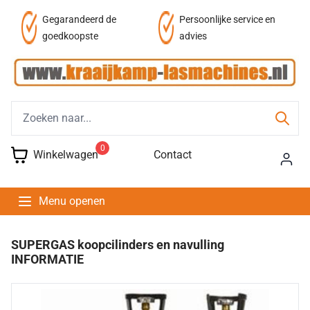
af
Gegarandeerd de
Persoonlijke service en
goedkoopste
advies
0
Winkelwagen
Contact
Menu openen
SUPERGAS koopcilinders en navulling
INFORMATIE