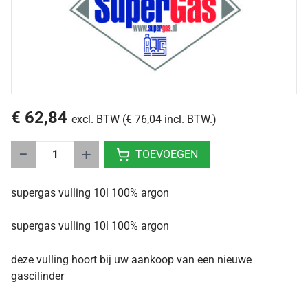
€ 62,84
excl. BTW (€ 76,04 incl. BTW.)
−
+
TOEVOEGEN
supergas vulling 10l 100% argon
supergas vulling 10l 100% argon
deze vulling hoort bij uw aankoop van een nieuwe
gascilinder