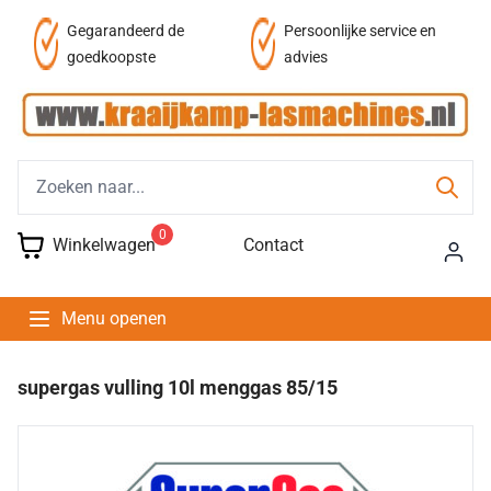
af
Gegarandeerd de
Persoonlijke service en
goedkoopste
advies
0
Winkelwagen
Contact
Menu openen
supergas vulling 10l menggas 85/15