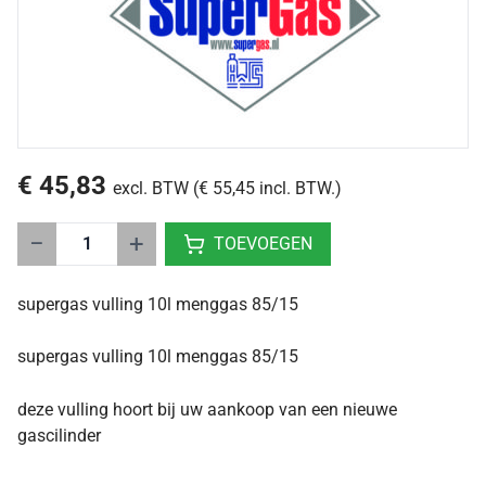
€ 45,83
excl. BTW (€ 55,45 incl. BTW.)
−
+
TOEVOEGEN
supergas vulling 10l menggas 85/15
supergas vulling 10l menggas 85/15
deze vulling hoort bij uw aankoop van een nieuwe
gascilinder