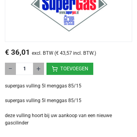
€ 36,01
excl. BTW (€ 43,57 incl. BTW.)
−
+
TOEVOEGEN
supergas vulling 5l menggas 85/15
supergas vulling 5l menggas 85/15
deze vulling hoort bij uw aankoop van een nieuwe
gascilinder