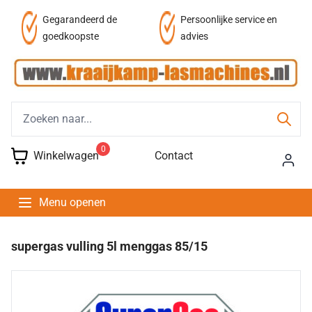
af
Gegarandeerd de
Persoonlijke service en
goedkoopste
advies
0
Winkelwagen
Contact
Menu openen
supergas vulling 5l menggas 85/15