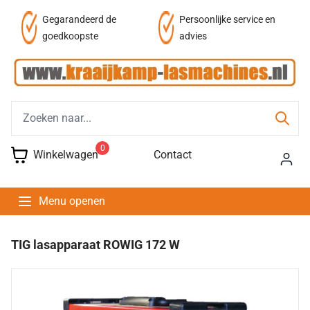
af
Gegarandeerd de
Persoonlijke service en
goedkoopste
advies
0
Winkelwagen
Contact
Menu openen
TIG lasapparaat ROWIG 172 W