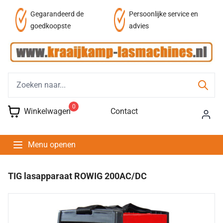
af
Gegarandeerd de
Persoonlijke service en
goedkoopste
advies
0
Winkelwagen
Contact
Menu openen
TIG lasapparaat ROWIG 200AC/DC