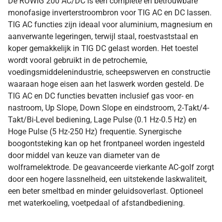
De ROWIG 200 AC/DC is een complete en betrouwbare
monofasige inverterstroombron voor TIG AC en DC lassen.
TIG AC functies zijn ideaal voor aluminium, magnesium en
aanverwante legeringen, terwijl staal, roestvaststaal en
koper gemakkelijk in TIG DC gelast worden. Het toestel
wordt vooral gebruikt in de petrochemie,
voedingsmiddelenindustrie, scheepswerven en constructie
waaraan hoge eisen aan het laswerk worden gesteld. De
TIG AC en DC functies bevatten inclusief gas voor- en
nastroom, Up Slope, Down Slope en eindstroom, 2-Takt/4-
Takt/Bi-Level bediening, Lage Pulse (0.1 Hz-0.5 Hz) en
Hoge Pulse (5 Hz-250 Hz) frequentie. Synergische
boogontsteking kan op het frontpaneel worden ingesteld
door middel van keuze van diameter van de
wolframelektrode. De geavanceerde vierkante AC-golf zorgt
door een hogere lassnelheid, een uitstekende laskwaliteit,
een beter smeltbad en minder geluidsoverlast. Optioneel
met waterkoeling, voetpedaal of afstandbediening.