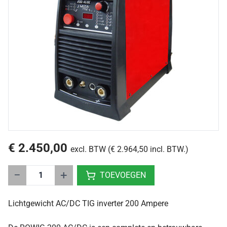
€ 2.450,00
excl. BTW (€ 2.964,50 incl. BTW.)
−
+
TOEVOEGEN
Lichtgewicht AC/DC TIG inverter 200 Ampere