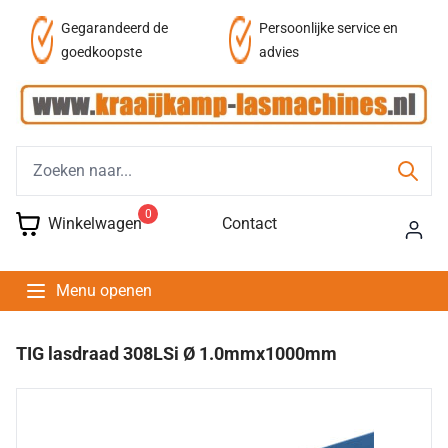
af
Gegarandeerd de
Persoonlijke service en
goedkoopste
advies
0
Winkelwagen
Contact
Menu openen
TIG lasdraad 308LSi Ø 1.0mmx1000mm