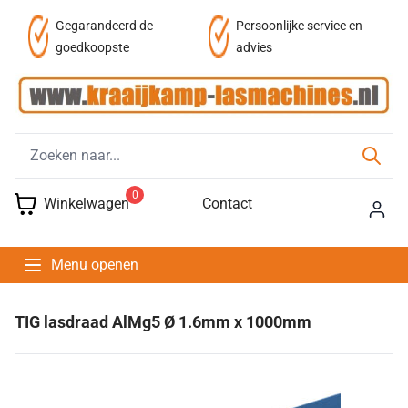
af
Gegarandeerd de
Persoonlijke service en
goedkoopste
advies
0
Winkelwagen
Contact
Menu openen
TIG lasdraad AlMg5 Ø 1.6mm x 1000mm