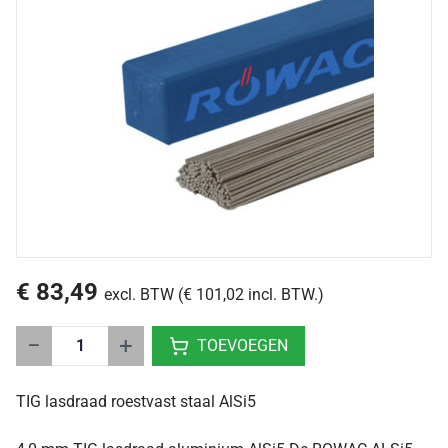
€ 83,49
excl. BTW (€ 101,02 incl. BTW.)
−
+
TOEVOEGEN
TIG lasdraad roestvast staal AlSi5