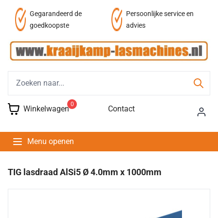
af
Gegarandeerd de
Persoonlijke service en
goedkoopste
advies
0
Winkelwagen
Contact
Menu openen
TIG lasdraad AlSi5 Ø 4.0mm x 1000mm