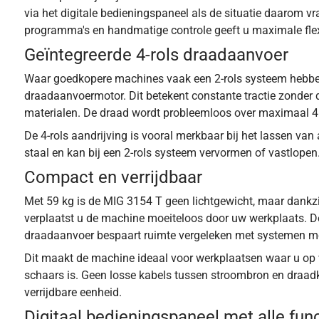
via het digitale bedieningspaneel als de situatie daarom v
programma's en handmatige controle geeft u maximale flexib
Geïntegreerde 4-rols draadaanvoer
Waar goedkopere machines vaak een 2-rols systeem hebben
draadaanvoermotor. Dit betekent constante tractie zonder d
materialen. De draad wordt probleemloos over maximaal 4 
De 4-rols aandrijving is vooral merkbaar bij het lassen v
staal en kan bij een 2-rols systeem vervormen of vastlopen.
Compact en verrijdbaar
Met 59 kg is de MIG 3154 T geen lichtgewicht, maar dankzi
verplaatst u de machine moeiteloos door uw werkplaats.
draadaanvoer bespaart ruimte vergeleken met systemen me
Dit maakt de machine ideaal voor werkplaatsen waar u op v
schaars is. Geen losse kabels tussen stroombron en draadko
verrijdbare eenheid.
Digitaal bedieningspaneel met alle fun