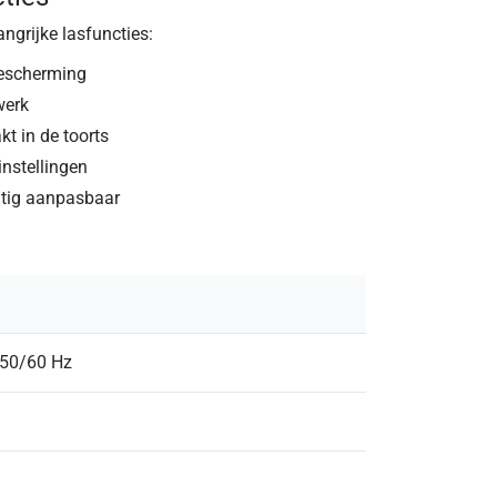
angrijke lasfuncties:
bescherming
werk
t in de toorts
instellingen
tig aanpasbaar
 50/60 Hz