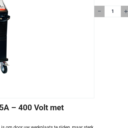
−
+
5A – 400 Volt met
is om door uw werkplaats te rijden, maar sterk