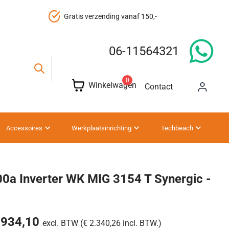
Gegarandeerd de goedkoopste
06-11564321
0
Winkelwagen
Contact
Accessoires
Werkplaatsinrichting
Techbeach
0a Inverter WK MIG 3154 T Synergic -
.934,10
excl. BTW (€ 2.340,26 incl. BTW.)