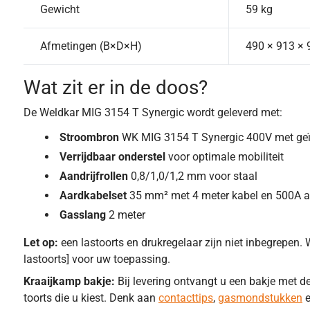
Gewicht
59 kg
Afmetingen (B×D×H)
490 × 913 ×
Wat zit er in de doos?
De Weldkar MIG 3154 T Synergic wordt geleverd met:
Stroombron
WK MIG 3154 T Synergic 400V met geïn
Verrijdbaar onderstel
voor optimale mobiliteit
Aandrijfrollen
0,8/1,0/1,2 mm voor staal
Aardkabelset
35 mm² met 4 meter kabel en 500A 
Gasslang
2 meter
Let op:
een lastoorts en drukregelaar zijn niet inbegrepen. 
lastoorts] voor uw toepassing.
Kraaijkamp bakje:
Bij levering ontvangt u een bakje met de
toorts die u kiest. Denk aan
contacttips
,
gasmondstukken
e