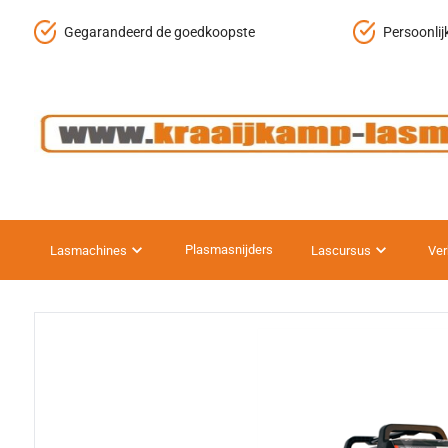
Persoonlijke service en advies
Fysieke wi
Plasmasnijders
Lasmachines
Lascursus
Ver