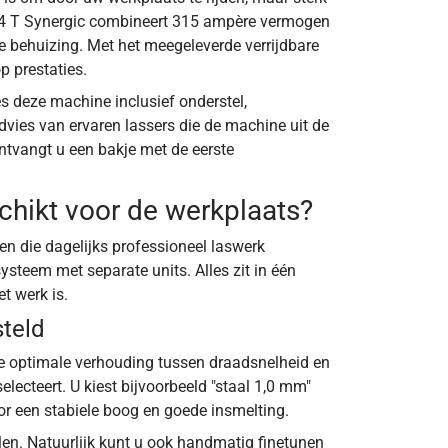
54 T Synergic combineert 315 ampère vermogen
 behuizing. Met het meegeleverde verrijdbare
p prestaties.
 deze machine inclusief onderstel,
 advies van ervaren lassers die de machine uit de
ontvangt u een bakje met de eerste
hikt voor de werkplaats?
n die dagelijks professioneel laswerk
steem met separate units. Alles zit in één
t werk is.
steld
e optimale verhouding tussen draadsnelheid en
lecteert. U kiest bijvoorbeeld "staal 1,0 mm"
oor een stabiele boog en goede insmelting.
alen. Natuurlijk kunt u ook handmatig finetunen