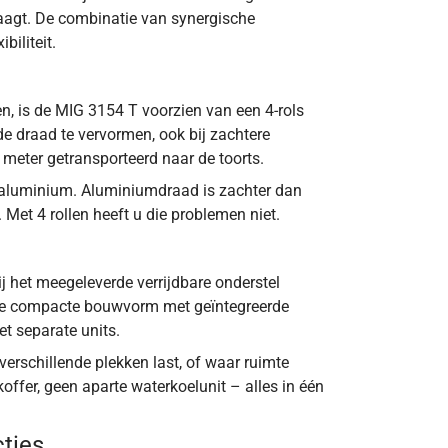
raagt. De combinatie van synergische
iliteit.
, is de MIG 3154 T voorzien van een 4-rols
e draad te vervormen, ook bij zachtere
meter getransporteerd naar de toorts.
an aluminium. Aluminiumdraad is zachter dan
 Met 4 rollen heeft u die problemen niet.
j het meegeleverde verrijdbare onderstel
 De compacte bouwvorm met geïntegreerde
t separate units.
erschillende plekken last, of waar ruimte
ffer, geen aparte waterkoelunit – alles in één
cties