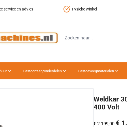
nkel
Gratis verzending vanaf 150,-
huur
Lastoortsen/onderdelen
Lastoevoegmaterialen
Weldkar 30
400 Volt
€ 1
€ 2.199,00