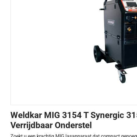
Weldkar MIG 3154 T Synergic 31
Verrijdbaar Onderstel
Zoekt u een krachtig MIG lasapparaat dat compact genoeg 