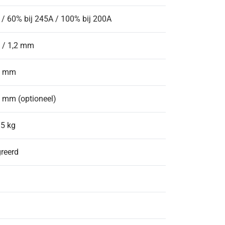
 / 60% bij 245A / 100% bij 200A
,0 / 1,2 mm
,2 mm
,2 mm (optioneel)
5 kg
greerd