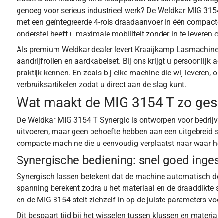
genoeg voor serieus industrieel werk? De Weldkar MIG 31
met een geïntegreerde 4-rols draadaanvoer in één compacte
onderstel heeft u maximale mobiliteit zonder in te leveren o
Als premium Weldkar dealer levert Kraaijkamp Lasmachines
aandrijfrollen en aardkabelset. Bij ons krijgt u persoonlijk
praktijk kennen. En zoals bij elke machine die wij leveren, 
verbruiksartikelen zodat u direct aan de slag kunt.
Wat maakt de MIG 3154 T zo gesc
De Weldkar MIG 3154 T Synergic is ontworpen voor bedrijve
uitvoeren, maar geen behoefte hebben aan een uitgebreid sy
compacte machine die u eenvoudig verplaatst naar waar he
Synergische bediening: snel goed inge
Synergisch lassen betekent dat de machine automatisch d
spanning berekent zodra u het materiaal en de draaddikte se
en de MIG 3154 stelt zichzelf in op de juiste parameters v
Dit bespaart tijd bij het wisselen tussen klussen en materi